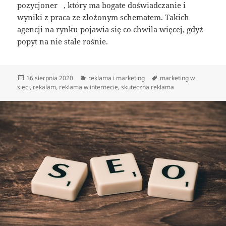
pozycjoner , który ma bogate doświadczanie i
wyniki z praca ze złożonym schematem. Takich
agencji na rynku pojawia się co chwila więcej, gdyż
popyt na nie stale rośnie.
Data
Kategorie
Tagi
16 sierpnia 2020
reklama i marketing
marketing w
publikacji
sieci
,
rekalam
,
reklama w internecie
,
skuteczna reklama