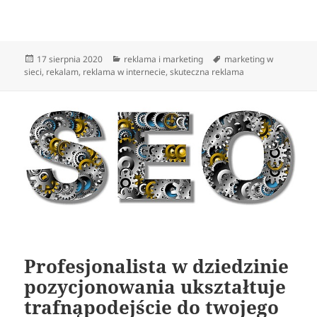
Data
Kategorie
Tagi
17 sierpnia 2020
reklama i marketing
marketing w
publikacji
sieci
,
rekalam
,
reklama w internecie
,
skuteczna reklama
Profesjonalista w dziedzinie
pozycjonowania ukształtuje
trafnąpodejście do twojego