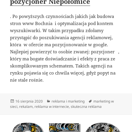
pozycjoner Niepołomice
. Po powyższych czynnościach jakich jak budowa
stron www Bochnia i optymalizacja pod kontem
wyszukiwarki. W takim przypadku zdołamy
przystąpić do poszukiwania agencji reklamowej,
która w ofercie ma pozycjonowanie w google.
Najlepiej powierzyć to osobie zwanej: pozycjoner ,
który ma bogate doświadczanie i efekty z praca ze
skomplikowanym schematem. Takich agencji na
rynku pojawia się co chwila więcej, gdyż popyt na
nie stale rośnie.
Data
Kategorie
Tagi
16 sierpnia 2020
reklama i marketing
marketing w
publikacji
sieci
,
rekalam
,
reklama w internecie
,
skuteczna reklama