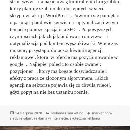
stron www na bazie uwag kontrahenta lub grafika
który planuje szablon do dostępnych w sieci
skryptów jak np. WordPress . Powinno się pamiętać
o pasującej budowie serwisu i optymalizacji w tym
temacie pomoże specjalista SEO . Po powyższych
czynnościach jakich jak budowa stron www i
optymalizacja pod kontem wyszukiwarki. Wtenczas
możemy przystąpić do poszukiwania agencji
reklamowej, która w ofercie ma pozycjonowanie w
google . Najlepiej polecić to osobie zwanej:
pozycjoner , który ma bogate doświadczanie i
efekty z praca ze złożonym algorytmem. Takich
agencji na sektorze pojawia się co chwila więcej,
gdyż popyt na nie bez ustanku rośnie.
Data
Kategorie
Tagi
14 sierpnia 2020
reklama i marketing
marketing w
publikacji
sieci
,
rekalam
,
reklama w internecie
,
skuteczna reklama