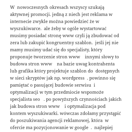
W nowoczesnych okresach wszyscy szukają
aktywnej promocji. jedną z niech jest reklama w
internecie zwykle można powiedzieć że w
wyszukiwarce. ale żeby w ogóle wystartować
musimy posiadać stronę www czyli ją zbudować od
zera lub zakupić kongruentny szablon. jeśli jej nie
mamy musimy udać się do specjalisty, który
proponuje tworzenie stron www innymi słowy to
budowa stron www na bazie uwag kontrahenta
lub grafika który projektuje szablon do dostępnych
w sieci skryptów jak np. wordpress . powinno się
pamiętać o pasującej budowie serwisu i
optymalizacji w tym przedmiocie wspomoże
specjalista seo . po powyższych czynnościach jakich
jak budowa stron www i optymalizacja pod
kontem wyszukiwarki. wówczas zdołamy przystąpić
do poszukiwania agencji reklamowej, która w
ofercie ma pozycjonowanie w google . najlepiej