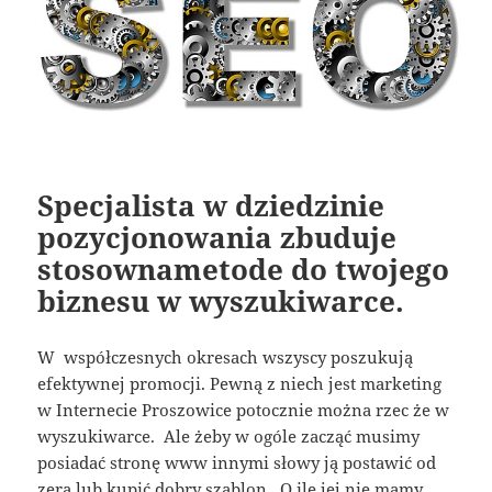
Specjalista w dziedzinie
pozycjonowania zbuduje
stosownametode do twojego
biznesu w wyszukiwarce.
W współczesnych okresach wszyscy poszukują
efektywnej promocji. Pewną z niech jest marketing
w Internecie Proszowice potocznie można rzec że w
wyszukiwarce. Ale żeby w ogóle zacząć musimy
posiadać stronę www innymi słowy ją postawić od
zera lub kupić dobry szablon. O ile jej nie mamy