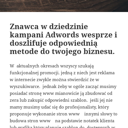
Znawca w dziedzinie
kampani Adwords wesprze i
doszlifuje odpowiednią
metode do twojego biznesu.
W aktualnych okresach wszyscy szukają
funkcjonalnej promocji. jedną z niech jest reklama
w internecie zwykle można stwierdzić że w
wyszukiwarce. jednak żeby w ogóle zacząć musimy
posiadać stronę www mianowicie ją zbudować od
zera lub zakupić odpowiedni szablon. jeśli jej nie
mamy musimy udać się do profesjonalisty, który
proponuje wykonanie stron www innymi słowy to
budowa stron www na podstawie notatek klienta
lub grafika który planuje szablon do dostępnych w