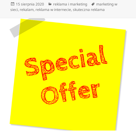
Data
Kategorie
Tagi
15 sierpnia 2020
reklama i marketing
marketing w
publikacji
sieci
,
rekalam
,
reklama w internecie
,
skuteczna reklama