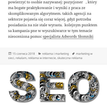
powierzyć to osobie nazywanej: pozycjoner , który
ma bogate praktykowanie i wyniki z praca ze
skomplikowanym algorytmem. takich agencji na
sektorze pojawia się coraz więcej, gdyż potrzeba
posiadania na nie stale wyrasta. kolejnym punktem
sa kampania pne w wyszukiwarce w tym temacie
nieoceniona pomoc
specjalista Adwords Słomniki
Data
Kategorie
Tagi
15 czerwca 2018
reklama i marketing
marketing w
publikacji
sieci
,
rekalam
,
reklama w internecie
,
skuteczna reklama